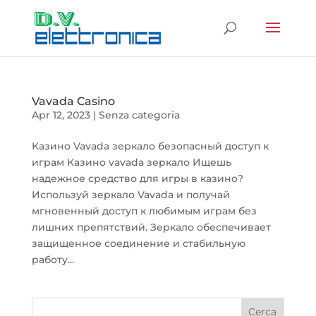
Vavada Casino
Apr 12, 2023
|
Senza categoria
Казино Vavada зеркало безопасный доступ к
играм Казино vavada зеркало Ищешь
надежное средство для игры в казино?
Используй зеркало Vavada и получай
мгновенный доступ к любимым играм без
лишних препятствий. Зеркало обеспечивает
защищенное соединение и стабильную
работу...