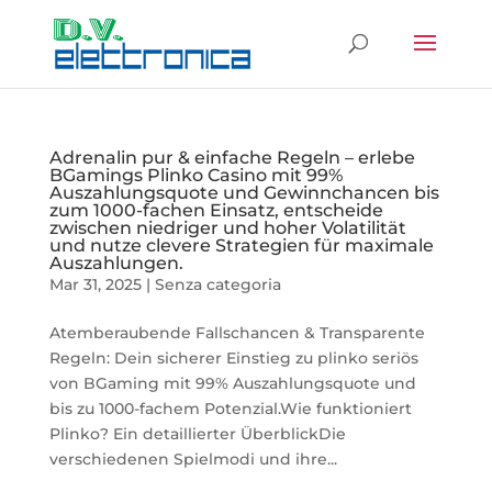
Adrenalin pur & einfache Regeln – erlebe
BGamings Plinko Casino mit 99%
Auszahlungsquote und Gewinnchancen bis
zum 1000-fachen Einsatz, entscheide
zwischen niedriger und hoher Volatilität
und nutze clevere Strategien für maximale
Auszahlungen.
Mar 31, 2025
|
Senza categoria
Atemberaubende Fallschancen & Transparente
Regeln: Dein sicherer Einstieg zu plinko seriös
von BGaming mit 99% Auszahlungsquote und
bis zu 1000-fachem Potenzial.Wie funktioniert
Plinko? Ein detaillierter ÜberblickDie
verschiedenen Spielmodi und ihre...