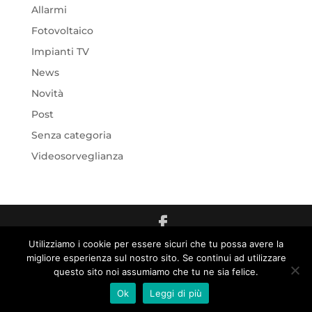
Allarmi
Fotovoltaico
Impianti TV
News
Novità
Post
Senza categoria
Videosorveglianza
Utilizziamo i cookie per essere sicuri che tu possa avere la
D.V. Elettronica di Dominici Vincenzo - Strada di
migliore esperienza sul nostro sito. Se continui ad utilizzare
Pian dell'Ara, 10 - 05020 Avigliano Umbro (TR) Cell:
questo sito noi assumiamo che tu ne sia felice.
3387505262 P.IVA 01278880552
Ok
Leggi di più
Realizzato da
MG Group Italia