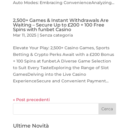
Auto Modes: Embracing ConvenienceAnalyzing...
2,500+ Games & Instant Withdrawals Are
Waiting – Secure Up to £200 + 100 Free
Spins with funbet Casino
Mar 11, 2025
|
Senza categoria
Elevate Your Play: 2,500+ Casino Games, Sports
Betting & Crypto Perks Await with a £200 Bonus
+ 100 Spins at funbet.A Diverse Game Selection
to Suit Every TasteExploring the Range of Slot
GamesDelving into the Live Casino
ExperienceSecure and Convenient Payment...
« Post precedenti
Ultime Novità