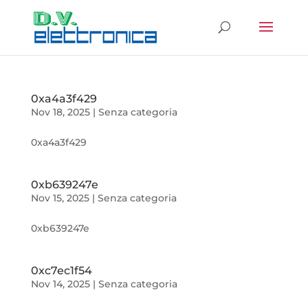
0xa4a3f429
Nov 18, 2025
|
Senza categoria
0xa4a3f429
0xb639247e
Nov 15, 2025
|
Senza categoria
0xb639247e
0xc7ec1f54
Nov 14, 2025
|
Senza categoria