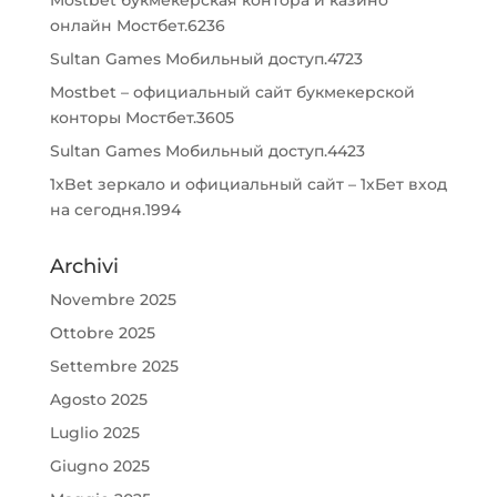
Mostbet букмекерская контора и казино
онлайн Мостбет.6236
Sultan Games Мобильный доступ.4723
Mostbet – официальный сайт букмекерской
конторы Мостбет.3605
Sultan Games Мобильный доступ.4423
1xBet зеркало и официальный сайт – 1хБет вход
на сегодня.1994
Archivi
Novembre 2025
Ottobre 2025
Settembre 2025
Agosto 2025
Luglio 2025
Giugno 2025