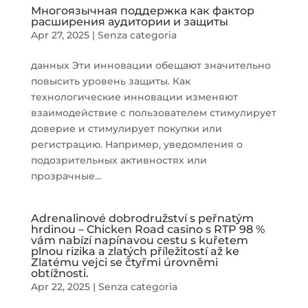
Многоязычная поддержка как фактор
расширения аудитории и защиты
Apr 27, 2025
|
Senza categoria
данных Эти инновации обещают значительно
повысить уровень защиты. Как
технологические инновации изменяют
взаимодействие с пользователем стимулирует
доверие и стимулирует покупки или
регистрацию. Например, уведомления о
подозрительных активностях или
прозрачные...
Adrenalinové dobrodružství s peřnatým
hrdinou – Chicken Road casino s RTP 98 %
vám nabízí napínavou cestu s kuřetem
plnou rizika a zlatých příležitostí až ke
Zlatému vejci se čtyřmi úrovněmi
obtížnosti.
Apr 22, 2025
|
Senza categoria