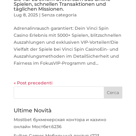
Spielen, schnellen Transaktionen und
täglichen Missionen.
Lug 8, 2025
|
Senza categoria
Adrenalinrausch garantiert: Dein Vinci Spin
Casino Erlebnis mit 5000+ Spielen, blitzschnellen
Auszahlungen und exklusiven VIP-Vorteilen!Die
Vielfalt der Spiele bei Vinci Spin CasinoEin- und
Auszahlungsmethoden im DetailSicherheit und
Fairness im FokusVIP-Programm und...
« Post precedenti
Ultime Novità
Mostbet букмекерская контора и казино
онлайн Мостбет.6236
Sultan Games Мобильный доступ.4723