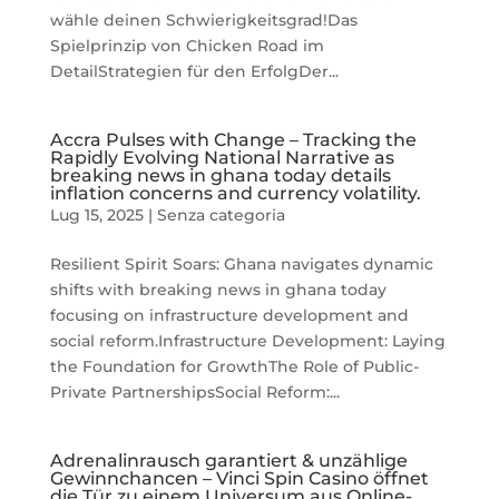
wähle deinen Schwierigkeitsgrad!Das
Spielprinzip von Chicken Road im
DetailStrategien für den ErfolgDer...
Accra Pulses with Change – Tracking the
Rapidly Evolving National Narrative as
breaking news in ghana today details
inflation concerns and currency volatility.
Lug 15, 2025
|
Senza categoria
Resilient Spirit Soars: Ghana navigates dynamic
shifts with breaking news in ghana today
focusing on infrastructure development and
social reform.Infrastructure Development: Laying
the Foundation for GrowthThe Role of Public-
Private PartnershipsSocial Reform:...
Adrenalinrausch garantiert & unzählige
Gewinnchancen – Vinci Spin Casino öffnet
die Tür zu einem Universum aus Online-