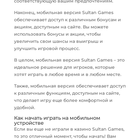
соответствующую вашим предпочтениям.
Наконец, мобильная версия Sultan Games
обеспечивает доступ к различным бонусам и
акциям, доступным на сайте. Вы можете
использовать бонусы и акции, чтобы
увеличить свои шансы на выигрыш и
улучшить игровой процесс.
В целом, мобильная версия Sultan Games – это
идеальное решение для игроков, которые
хотят играть в любое время и в любом месте.
Также, мобильная версия обеспечивает доступ
к различным функциям, доступным на сайте,
что делает игру еще более комфортной и
удобной.
Как начать играть на мобильном
устройстве
Если вы еще не играли в казино Sultan Games,
то это отличный момент, чтобы начать! Вам