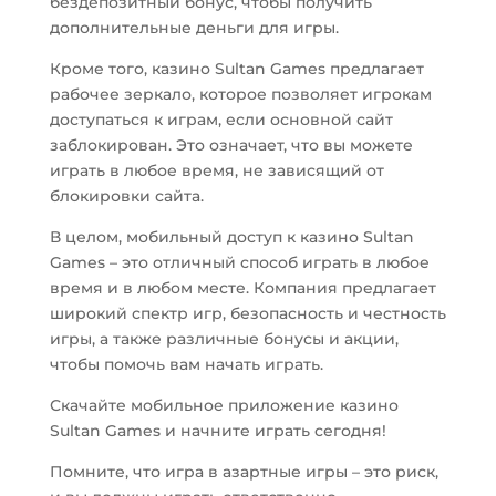
бездепозитный бонус, чтобы получить
дополнительные деньги для игры.
Кроме того, казино Sultan Games предлагает
рабочее зеркало, которое позволяет игрокам
доступаться к играм, если основной сайт
заблокирован. Это означает, что вы можете
играть в любое время, не зависящий от
блокировки сайта.
В целом, мобильный доступ к казино Sultan
Games – это отличный способ играть в любое
время и в любом месте. Компания предлагает
широкий спектр игр, безопасность и честность
игры, а также различные бонусы и акции,
чтобы помочь вам начать играть.
Скачайте мобильное приложение казино
Sultan Games и начните играть сегодня!
Помните, что игра в азартные игры – это риск,