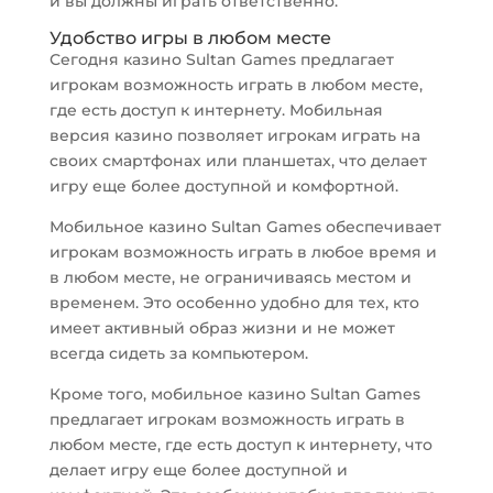
и вы должны играть ответственно.
Удобство игры в любом месте
Сегодня казино Sultan Games предлагает
игрокам возможность играть в любом месте,
где есть доступ к интернету. Мобильная
версия казино позволяет игрокам играть на
своих смартфонах или планшетах, что делает
игру еще более доступной и комфортной.
Мобильное казино Sultan Games обеспечивает
игрокам возможность играть в любое время и
в любом месте, не ограничиваясь местом и
временем. Это особенно удобно для тех, кто
имеет активный образ жизни и не может
всегда сидеть за компьютером.
Кроме того, мобильное казино Sultan Games
предлагает игрокам возможность играть в
любом месте, где есть доступ к интернету, что
делает игру еще более доступной и