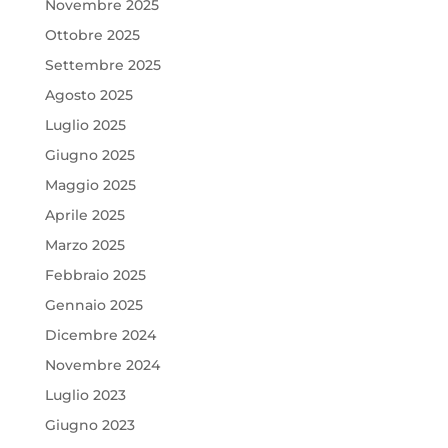
Novembre 2025
Ottobre 2025
Settembre 2025
Agosto 2025
Luglio 2025
Giugno 2025
Maggio 2025
Aprile 2025
Marzo 2025
Febbraio 2025
Gennaio 2025
Dicembre 2024
Novembre 2024
Luglio 2023
Giugno 2023