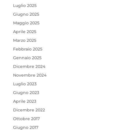
Luglio 2025
Giugno 2025
Maggio 2025
Aprile 2025
Marzo 2025
Febbraio 2025
Gennaio 2025
Dicembre 2024
Novembre 2024
Luglio 2023
Giugno 2023
Aprile 2023
Dicembre 2022
Ottobre 2017
Giugno 2017