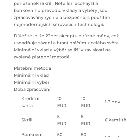
peněženek (Skrill, Neteller, ecoPayz) a
bankovního převodu. Vklady a výběry jsou
zpracovávány rychle a bezpečně, s použitím
nejmodernějších šifrovacích technologií.
Důležité je, že 22bet akceptuje různé měny, což
usnadňuje sázení a hraní hráčům z celého světa.
Minimální vklad a výběr se liší v závislosti na
zvolené platební metodě.
Platební metoda
Minimální vklad
Minimální výběr
Doba zpracování
Kreditní
10
10
1-3 dny
karta
EUR
EUR
5
5
Skrill
Okamžitě
EUR
EUR
Bankovní
50
50