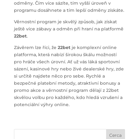
odměny. Čím více sázíte, tím vyšší úroveň v
programu dosáhnete a tím lepší odměny získáte.
Věrnostní program je skvělý způsob, jak získat
ještě více zábavy a odměn při hraní na platformě
22bet
.
Závěrem lze říci, že
22bet
je komplexní online
platforma, která nabízí širokou škálu možností
pro hráče všech úrovní. Ať už vás láká sportovní
sázení, kasinové hry nebo živé dealerské hry, zde
si určitě najdete něco pro sebe. Rychlé a
bezpečné platební metody, atraktivní bonusy a
promo akce a věrnostní program dělají z 22bet
skvělou volbu pro každého, kdo hledá vzrušení a
potenciální výhry online.