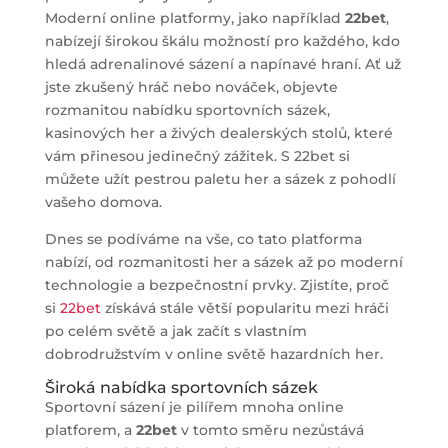
Moderní online platformy, jako například
22bet
,
nabízejí širokou škálu možností pro každého, kdo
hledá adrenalinové sázení a napínavé hraní. Ať už
jste zkušený hráč nebo nováček, objevte
rozmanitou nabídku sportovních sázek,
kasinových her a živých dealerských stolů, které
vám přinesou jedinečný zážitek. S 22bet si
můžete užít pestrou paletu her a sázek z pohodlí
vašeho domova.
Dnes se podíváme na vše, co tato platforma
nabízí, od rozmanitosti her a sázek až po moderní
technologie a bezpečnostní prvky. Zjistíte, proč
si
22bet
získává stále větší popularitu mezi hráči
po celém světě a jak začít s vlastním
dobrodružstvím v online světě hazardních her.
Široká nabídka sportovních sázek
Sportovní sázení je pilířem mnoha online
platforem, a
22bet
v tomto směru nezůstává