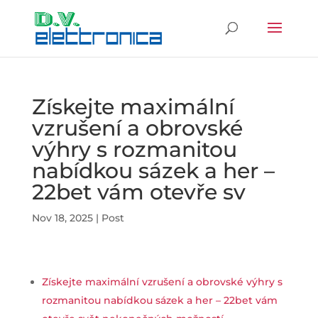
Získejte maximální
vzrušení a obrovské
výhry s rozmanitou
nabídkou sázek a her –
22bet vám otevře sv
Nov 18, 2025
|
Post
Získejte maximální vzrušení a obrovské výhry s
rozmanitou nabídkou sázek a her – 22bet vám